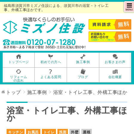
福島県須賀川市ミズノ住設による、須賀川市の浴室・トイレ工
事、外構工事ほかです。
MENU
トップページ
初めての方へ
施工事例
お客さまの声
リフォーム
よくある質問
ブログ
会社概要
の流れ
トップ
施工事例
浴室・トイレ工事、外構工事ほか
浴室・トイレ工事、外構工事ほ
か
キッチン
お風呂
トイレ
洗面
外壁
屋根