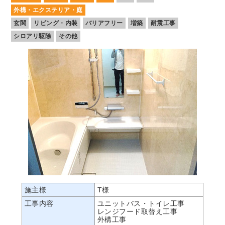
外構・エクステリア・庭
玄関
リビング・内装
バリアフリー
増築
耐震工事
シロアリ駆除
その他
施主様
T様
工事内容
ユニットバス・トイレ工事
レンジフード取替え工事
外構工事