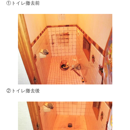
①トイレ撤去前
②トイレ撤去後