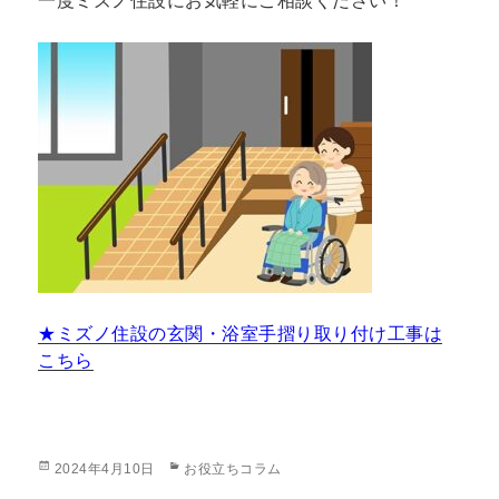
一度ミズノ住設にお気軽にご相談ください！
★ミズノ住設の玄関・浴室手摺り取り付け工事は
こちら
投
カ
2024年4月10日
お役立ちコラム
稿
テ