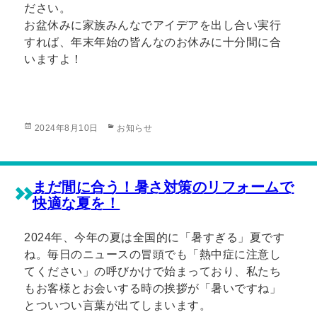
ださい。
お盆休みに家族みんなでアイデアを出し合い実行
すれば、年末年始の皆んなのお休みに十分間に合
いますよ！
投
カ
2024年8月10日
お知らせ
稿
テ
日:
ゴ
リ
ー
まだ間に合う！暑さ対策のリフォームで
快適な夏を！
2024年、今年の夏は全国的に「暑すぎる」夏です
ね。毎日のニュースの冒頭でも「熱中症に注意し
てください」の呼びかけで始まっており、私たち
もお客様とお会いする時の挨拶が「暑いですね」
とついつい言葉が出てしまいます。