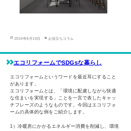
投
カ
2024年6月10日
お役立ちコラム
稿
テ
日:
ゴ
リ
ー
エコリフォームでSDGsな暮らし
エコリフォームというワードを最近耳にすること
があります。
エコリフォームとは、「環境に配慮しながら快適
な住まいを実現する」ことを一言で表したキャッ
チフレーズのようなものです。今回はエコリフォ
ームの具体的な例をご紹介します。
1）冷暖房にかかるエネルギー消費を削減し、環境