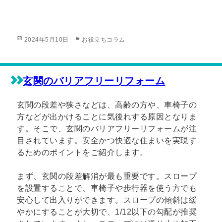
投
カ
2024年5月10日
お役立ちコラム
稿
テ
日:
ゴ
リ
ー
玄関のバリアフリーリフォーム
玄関の段差や狭さなどは、高齢の方や、車椅子の
方などが出かけることに気後れする原因となりま
す。そこで、玄関のバリアフリーリフォームが注
目されています。安全かつ快適な住まいを実現す
るためのポイントをご紹介します。
まず、玄関の段差解消が最も重要です。スロープ
を設置することで、車椅子や歩行器を使う方でも
安心して出入りができます。スロープの傾斜は緩
やかにすることが大切で、1/12以下の勾配が推奨