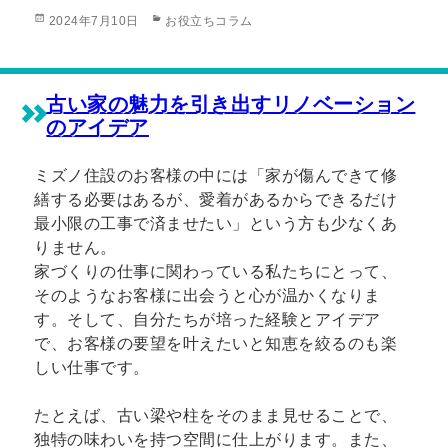
投
カ
2024年7月10日
お役立ちコラム
稿
テ
日:
ゴ
リ
ー
古い家の魅力を引き出すリノベーション
のアイデア
ミズノ住設のお客様の中には「家が傷んできて修
繕する必要はあるが、愛着があるからできるだけ
最小限の工事で済ませたい」という方も少なくあ
りません。
家づくりの仕事に関わっている私たちにとって、
そのようなお客様に出会うと心が温かくなりま
す。そして、自分たちが培った経験とアイデア
で、お客様の要望を叶えたいと知恵を絞るのも楽
しい仕事です。
たとえば、古い梁や柱をそのまま見せることで、
独特の味わいを持つ空間に仕上がります。また、