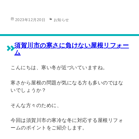
投
カ
2023年12月20日
お知らせ
稿
テ
日:
ゴ
リ
ー
須賀川市の寒さに負けない屋根リフォー
ム
こんにちは、寒い冬が近づいていますね。
寒さから屋根の問題が気になる方も多いのではな
いでしょうか？
そんな方々のために、
今回は須賀川市の寒冷な冬に対応する屋根リフォ
ームのポイントをご紹介します。