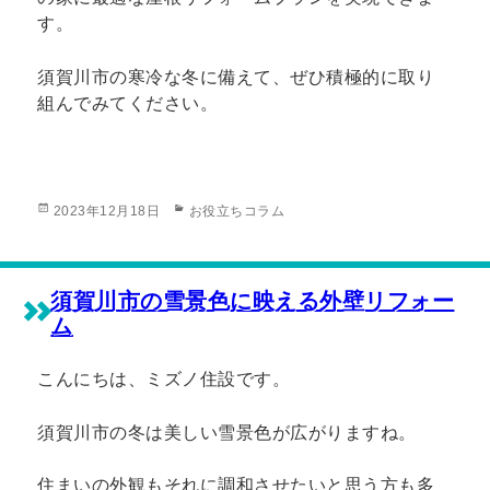
す。
須賀川市の寒冷な冬に備えて、ぜひ積極的に取り
組んでみてください。
投
カ
2023年12月18日
お役立ちコラム
稿
テ
日:
ゴ
リ
ー
須賀川市の雪景色に映える外壁リフォー
ム
こんにちは、ミズノ住設です。
須賀川市の冬は美しい雪景色が広がりますね。
住まいの外観もそれに調和させたいと思う方も多