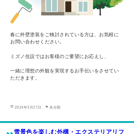
春に外壁塗装をご検討されている方は、お気軽に
お問い合わせください。
ミズノ住設ではお客様のご要望にお応えし、
一緒に理想の外観を実現するお手伝いをさせてい
ただきます。
投
カ
2024年3月27日
未分類
稿
テ
日:
ゴ
リ
ー
雪景色を楽しむ外構・エクステリアリフ