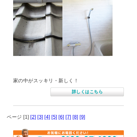
住宅屋根修繕、水廻り改修工事
家の中がスッキリ・新しく！
詳しくはこちら
ページ
[1]
[2]
[3]
[4]
[5]
[6]
[7]
[8]
[9]