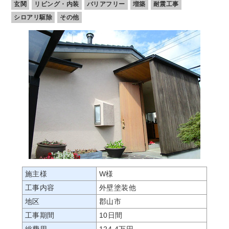
玄関
リビング・内装
バリアフリー
増築
耐震工事
シロアリ駆除
その他
施主様
W様
工事内容
外壁塗装他
地区
郡山市
工事期間
10日間
総費用
124.4万円