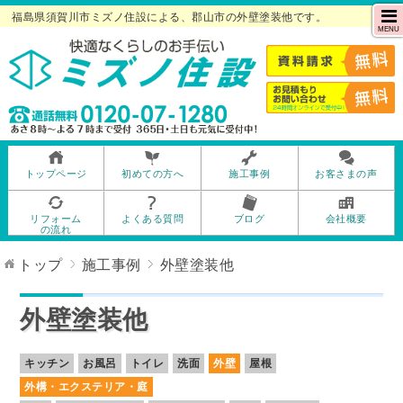
福島県須賀川市ミズノ住設による、郡山市の外壁塗装他です。
MENU
トップページ
初めての方へ
施工事例
お客さまの声
リフォーム
よくある質問
ブログ
会社概要
の流れ
トップ
施工事例
外壁塗装他
外壁塗装他
キッチン
お風呂
トイレ
洗面
外壁
屋根
外構・エクステリア・庭