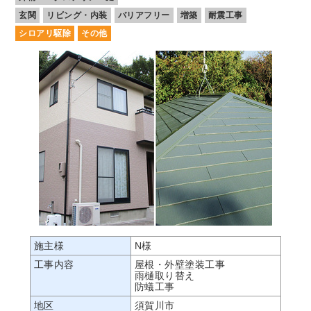
玄関
リビング・内装
バリアフリー
増築
耐震工事
シロアリ駆除
その他
施主様
N様
工事内容
屋根・外壁塗装工事
雨樋取り替え
防蟻工事
地区
須賀川市