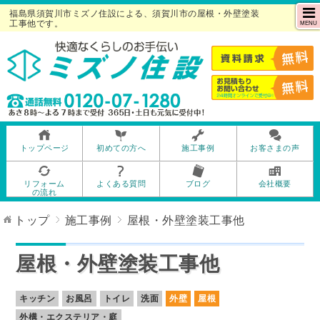
福島県須賀川市ミズノ住設による、須賀川市の屋根・外壁塗装
工事他です。
MENU
トップページ
初めての方へ
施工事例
お客さまの声
リフォーム
よくある質問
ブログ
会社概要
の流れ
トップ
施工事例
屋根・外壁塗装工事他
屋根・外壁塗装工事他
キッチン
お風呂
トイレ
洗面
外壁
屋根
外構・エクステリア・庭