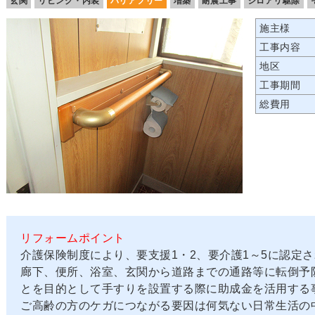
玄関
リビング・内装
バリアフリー
増築
耐震工事
シロアリ駆除
施主様
工事内容
地区
工事期間
総費用
リフォームポイント
介護保険制度により、要支援1・2、要介護1～5に認定
廊下、便所、浴室、玄関から道路までの通路等に転倒予
とを目的として手すりを設置する際に助成金を活用する
ご高齢の方のケガにつながる要因は何気ない日常生活の