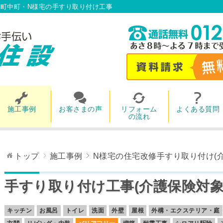
町中町・N様宅の手すり取り付け工事
施工事例
お客さまの声
リフォーム
よくある質問
の流れ
トップ
施工事例
N様宅の住宅改修手すり取り付け(
手すり取り付け工事(介護保険対
キッチン
お風呂
トイレ
洗面
外壁
屋根
外構・エクステリア・庭