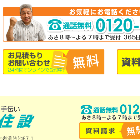
市岩渕笊池87-1