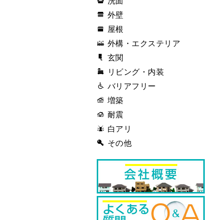
洗面
外壁
屋根
外構・エクステリア
玄関
リビング・内装
バリアフリー
増築
耐震
白アリ
その他