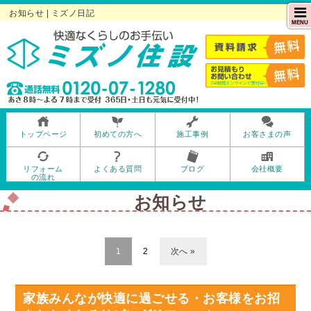
お知らせ | ミズノ日記
MENU
トップページ
初めての方へ
施工事例
お客さまの声
リフォーム
よくある質問
ブログ
会社概要
の流れ
お知らせ
1
2
次へ »
家族みんなが快適に過ごせる・お客様をお招