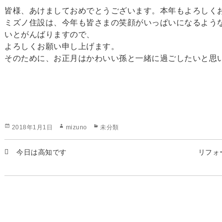
皆様、あけましておめでとうございます。本年もよろしく
ミズノ住設は、今年も皆さまの笑顔がいっぱいになるよう
いとがんばりますので、
よろしくお願い申し上げます。
そのために、お正月はかわいい孫と一緒に過ごしたいと思
投
作
カ
2018年1月1日
mizuno
未分類
稿
成
テ
日:
者
ゴ
今日は高知です
リフォ
リ
ー