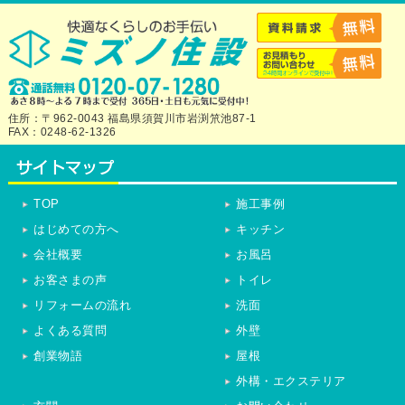
住所：〒962-0043 福島県須賀川市岩渕笊池87-1
FAX：0248-62-1326
TOP
施工事例
はじめての方へ
キッチン
会社概要
お風呂
お客さまの声
トイレ
リフォームの流れ
洗面
よくある質問
外壁
創業物語
屋根
外構・エクステリア