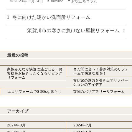
投
作
カ
2023年11月14日
mizuno
お役立ちコラム
稿
成
テ
日:
者
ゴ
冬に向けた暖かい洗面所リフォーム
リ
ー
須賀川市の寒さに負けない屋根リフォーム
最近の投稿
家族みんなが快適に過ごせる・お
まだ間に合う！暑さ対策のリフォ
客様をお招きしたくなるリビング
ームで快適な夏を！
リフォーム
古い家の魅力を引き出すリノベー
ションのアイデア
エコリフォームでSDGsな暮らし
玄関のバリアフリーリフォーム
アーカイブ
2024年8月
2024年7月