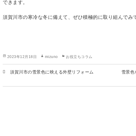
できます。
須賀川市の寒冷な冬に備えて、ぜひ積極的に取り組んでみ
投
作
カ
2023年12月18日
mizuno
お役立ちコラム
稿
成
テ
日:
者
ゴ
須賀川市の雪景色に映える外壁リフォーム
雪景色
リ
ー